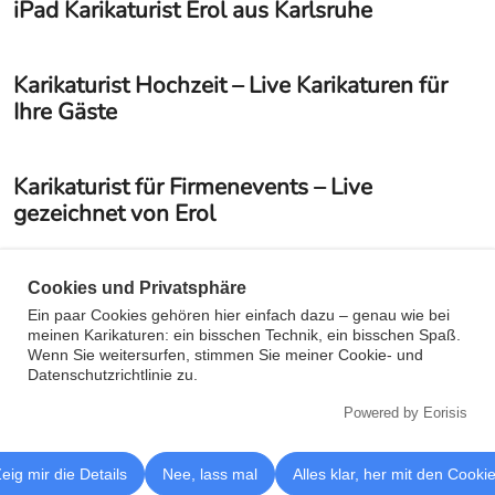
iPad Karikaturist Erol aus Karlsruhe
Karikaturist Hochzeit – Live Karikaturen für
Ihre Gäste
Karikaturist für Firmenevents – Live
gezeichnet von Erol
Karikaturist Karlsruhe – Schnellzeichner für
Cookies und Privatsphäre
Events, Messen und Hochzeiten
Ein paar Cookies gehören hier einfach dazu – genau wie bei
meinen Karikaturen: ein bisschen Technik, ein bisschen Spaß.
Wenn Sie weitersurfen, stimmen Sie meiner Cookie- und
Datenschutzrichtlinie zu.
Impressum
Datenschutzerklärung
🇬🇧English
Powered by Eorisis
🇹🇷Türkçe
AGB
© Karikaturist und Schnellzeichner Erol aus Karlsruhe -
eig mir die Details
Nee, lass mal
Alles klar, her mit den Cooki
Livezeichnungen für Events