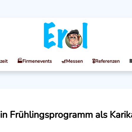
zeit
🏭Firmenevents
🎢Messen
🎖️Referenzen

ein Frühlingsprogramm als Karik