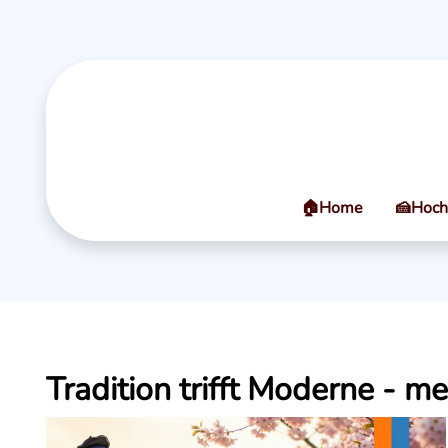
🏠Home
🍰Hoch
Tradition trifft Moderne - m