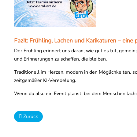
Fazit: Frühling, Lachen und Karikaturen – eine
Der Frühling erinnert uns daran, wie gut es tut, geme
und Erinnerungen zu schaffen, die bleiben.
Traditionell im Herzen, modern in den Möglichkeiten, s
zeitgemäßer KI-Veredelung.
Wenn du also ein Event planst, bei dem Menschen lachen,
Vorheriger Beitrag: Typisch Erol: Vom Hauptbahnhof
Zurück