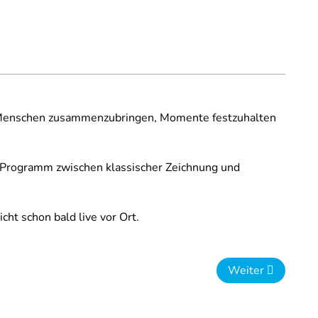
eb: Menschen zusammenzubringen, Momente festzuhalten
en Programm zwischen klassischer Zeichnung und
ht schon bald live vor Ort.
Nächster Beitrag
Weiter