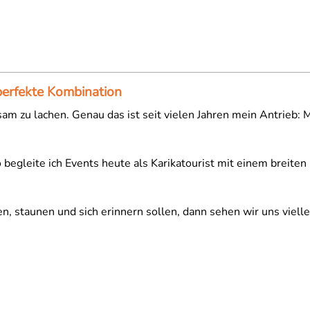
 perfekte Kombination
insam zu lachen. Genau das ist seit vielen Jahren mein Antri
o begleite ich Events heute als Karikatourist mit einem breit
 staunen und sich erinnern sollen, dann sehen wir uns vielleic
 zur Weinmesse