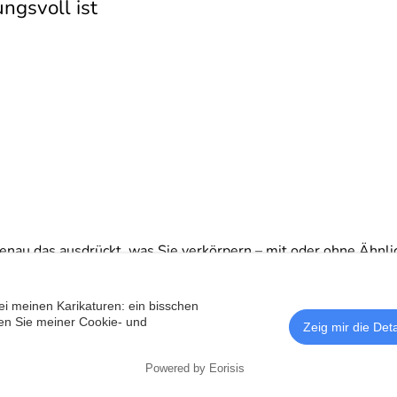
ngsvoll ist
genau das ausdrückt, was Sie verkörpern – mit oder ohne Ähnlich
ei meinen Karikaturen: ein bisschen
en Sie meiner Cookie- und
Zeig mir die Deta
© Karikaturist und Schnell
🇷Türkçe
AGB
Powered by Eorisis