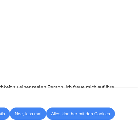
keit zu einer realen Person. Ich freue mich auf Ihre
ils
Nee, lass mal
Alles klar, her mit den Cookies
zeichner Erol aus Karlsruhe - Livezeichnungen für Events